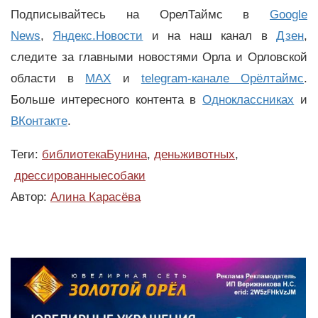
Подписывайтесь на ОрелТаймс в
Google
News
,
Яндекс.Новости
и на наш канал в
Дзен
,
следите за главными новостями Орла и Орловской
области в
MAX
и
telegram-канале Орёлтаймс
.
Больше интересного контента в
Одноклассниках
и
ВКонтакте
.
Теги:
библиотекаБунина
,
деньживотных
,
дрессированныесобаки
Автор:
Алина Карасёва