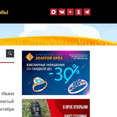
ММЫ
 Ивана
менитый
нтября