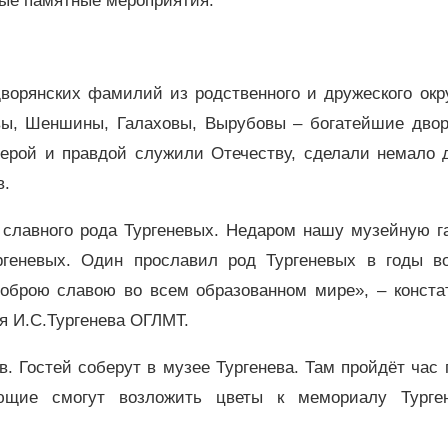
ые памятные мероприятия.
ворянских фамилий из родственного и дружеского окр
вы, Шеншины, Галаховы, Вырубовы – богатейшие двор
верой и правдой служили Отечеству, сделали немало 
в.
й славного рода Тургеневых. Недаром нашу музейную г
ргеневых. Один прославил род Тургеневых в годы в
доброю славою во всем образованном мире», – конста
я И.С.Тургенева ОГЛМТ.
. Гостей соберут в музее Тургенева. Там пройдёт час
ующие смогут возложить цветы к мемориалу Турге