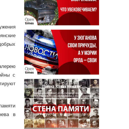
ужения
янские
добрых
алерею
ойны с
тируют
 памяти
нева в