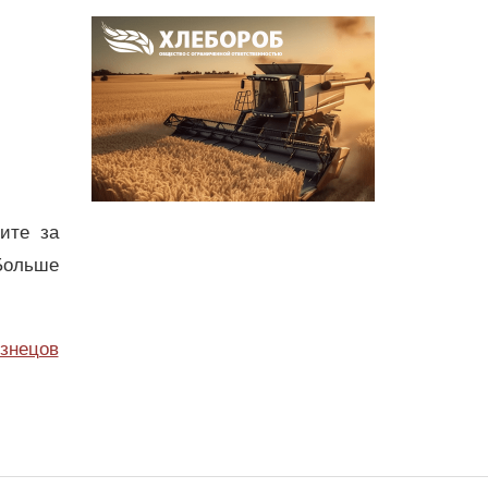
дите за
Больше
узнецов