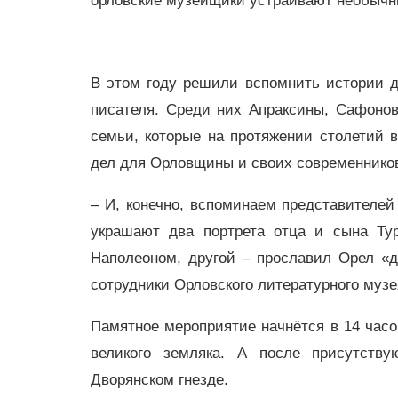
орловские музейщики устраивают необычн
В этом году решили вспомнить истории д
писателя. Среди них Апраксины, Сафоно
семьи, которые на протяжении столетий 
дел для Орловщины и своих современнико
– И, конечно, вспоминаем представителе
украшают два портрета отца и сына Ту
Наполеоном, другой – прославил Орел «
сотрудники Орловского литературного музе
Памятное мероприятие начнётся в 14 часов
великого земляка. А после присутств
Дворянском гнезде.