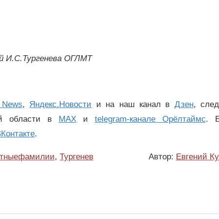
й И.С.Тургенева ОГЛМТ
 News
,
Яндекс.Новости
и на наш канал в
Дзен
, сле
ой области в
MAX
и
telegram-канале Орёлтаймс
. 
Контакте
.
стныефамилии
,
Тургенев
Автор:
Евгений К