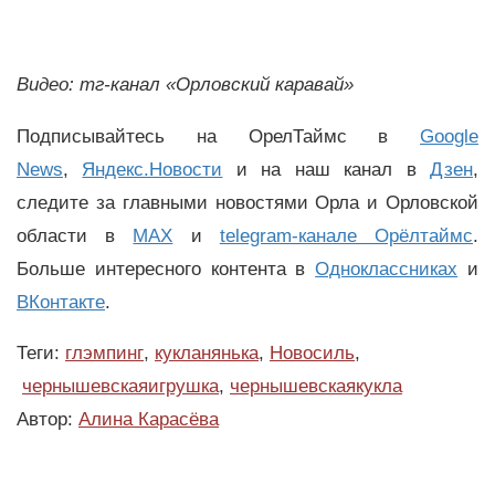
Видео: тг-канал «Орловский каравай»
Подписывайтесь на ОрелТаймс в
Google
News
,
Яндекс.Новости
и на наш канал в
Дзен
,
следите за главными новостями Орла и Орловской
области в
MAX
и
telegram-канале Орёлтаймс
.
Больше интересного контента в
Одноклассниках
и
ВКонтакте
.
Теги:
глэмпинг
,
кукланянька
,
Новосиль
,
чернышевскаяигрушка
,
чернышевскаякукла
Автор:
Алина Карасёва