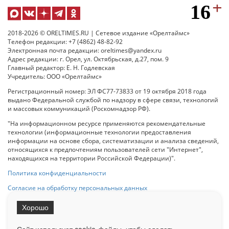
2018-2026 © ORELTIMES.RU | Сетевое издание «Орелтаймс»
Телефон редакции: +7 (4862) 48-82-92
Электронная почта редакции: oreltimes@yandex.ru
Адрес редакции: г. Орел, ул. Октябрьская, д.27, пом. 9
Главный редактор: Е. Н. Годлевская
Учредитель: ООО «Орелтаймс»
Регистрационный номер: ЭЛ ФС77-73833 от 19 октября 2018 года
выдано Федеральной службой по надзору в сфере связи, технологий
и массовых коммуникаций (Роскомнадзор РФ).
"На информационном ресурсе применяются рекомендательные
технологии (информационные технологии предоставления
информации на основе сбора, систематизации и анализа сведений,
относящихся к предпочтениям пользователей сети "Интернет",
находящихся на территории Российской Федерации)".
Политика конфиденциальности
Согласие на обработку персональных данных
Хорошо
При использовании любого материала с данного сайта гипер-ссылка
на Сетевое издание «ОрелТаймс» обязательна.