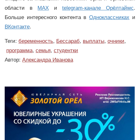
области в
MAX
и
telegram-канале Орёлтаймс
.
Больше интересного контента в
Одноклассниках
и
ВКонтакте
.
Теги:
беременность
,
Бессараб
,
выплаты
,
очники
,
программа
,
семья
,
студентки
Автор:
Александра Иванова