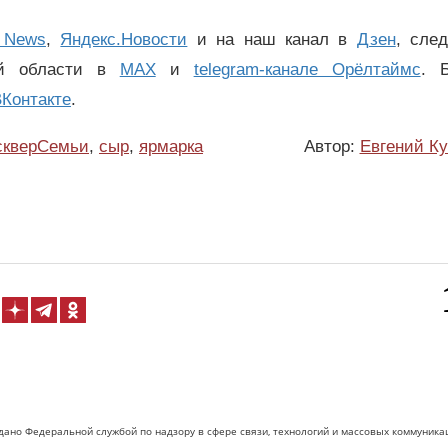
 News
,
Яндекс.Новости
и на наш канал в
Дзен
, сле
ой области в
MAX
и
telegram-канале Орёлтаймс
. 
Контакте
.
скверСемьи
,
сыр
,
ярмарка
Автор:
Евгений К
дано Федеральной службой по надзору в сфере связи, технологий и массовых коммуника