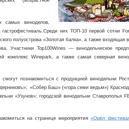
ских (возрастное
х самых виноделов,
а гастрофестиваль.Среди них ТОП-10 первой сотни Fo
кого полуострова «Золотая балка», а также входящая 
ева. Участники Top100Wines — винодельческое предп
кий комплекс Winepark, а также самая северная вино
я смогут познакомиться с продукцией винодельни Рост
дерниковъ»; «Собер Баш» («гора семи ведьм») Красно
дельни «Узунов»; городской винодельни Ставрополья 
накомиться на странице мероприятия
«Орёл фестива