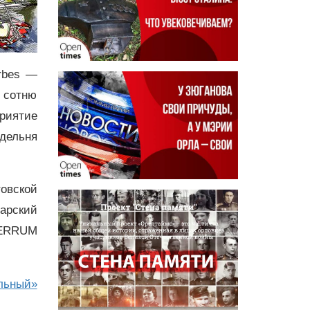
rbes —
в сотню
риятие
дельня
овской
дарский
FERRUM
льный»