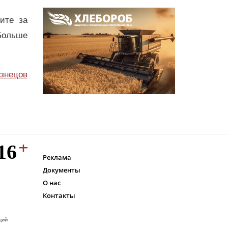
дите за
Больше
узнецов
Реклама
Документы
О нас
Контакты
ций