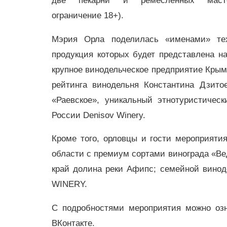
две пекарни и ремесленных мастер
ограничение 18+).
Мэрия Орла поделилась «именами» те
продукция которых будет представлена н
крупное винодельческое предприятие Крымс
рейтинга винодельня Константина Дзито
«Раевское», уникальный этнотуристичес
России Denisov Winery.
Кроме того, орловцы и гости мероприяти
области с премиум сортами винограда «Ве
край долина реки Афипс; семейной вино
WINERY.
С подробностями мероприятия можно оз
ВКонтакте.