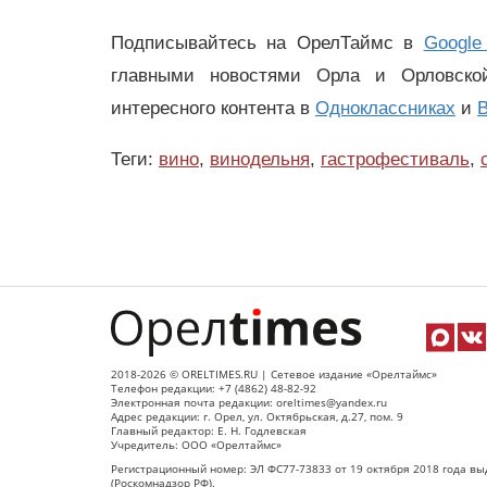
Подписывайтесь на ОрелТаймс в
Google
главными новостями Орла и Орловск
интересного контента в
Одноклассниках
и
В
Теги:
вино
,
винодельня
,
гастрофестиваль
,
2018-2026 © ORELTIMES.RU | Сетевое издание «Орелтаймс»
Телефон редакции: +7 (4862) 48-82-92
Электронная почта редакции: oreltimes@yandex.ru
Адрес редакции: г. Орел, ул. Октябрьская, д.27, пом. 9
Главный редактор: Е. Н. Годлевская
Учредитель: ООО «Орелтаймс»
Регистрационный номер: ЭЛ ФС77-73833 от 19 октября 2018 года вы
(Роскомнадзор РФ).