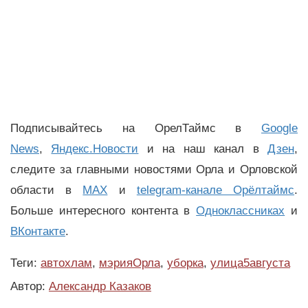
Подписывайтесь на ОрелТаймс в
Google
News
,
Яндекс.Новости
и на наш канал в
Дзен
,
следите за главными новостями Орла и Орловской
области в
MAX
и
telegram-канале Орёлтаймс
.
Больше интересного контента в
Одноклассниках
и
ВКонтакте
.
Теги:
автохлам
,
мэрияОрла
,
уборка
,
улица5августа
Автор:
Александр Казаков