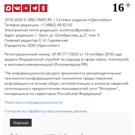
2018-2026 © ORELTIMES.RU | Сетевое издание «Орелтаймс»
Телефон редакции: +7 (4862) 48-82-92
Электронная почта редакции: oreltimes@yandex.ru
Адрес редакции: г. Орел, ул. Октябрьская, д.27, пом. 9
Главный редактор: Е. Н. Годлевская
Учредитель: ООО «Орелтаймс»
Регистрационный номер: ЭЛ ФС77-73833 от 19 октября 2018 года
выдано Федеральной службой по надзору в сфере связи, технологий
и массовых коммуникаций (Роскомнадзор РФ).
"На информационном ресурсе применяются рекомендательные
технологии (информационные технологии предоставления
информации на основе сбора, систематизации и анализа сведений,
относящихся к предпочтениям пользователей сети "Интернет",
находящихся на территории Российской Федерации)".
Политика конфиденциальности
Согласие на обработку персональных данных
Хорошо
При использовании любого материала с данного сайта гипер-ссылка
на Сетевое издание «ОрелТаймс» обязательна.