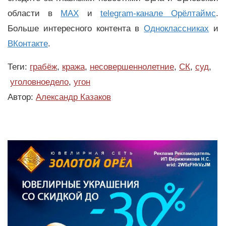
области в
MAX
и
telegram-канале Орёлтаймс
.
Больше интересного контента в
Одноклассниках
и
ВКонтакте
.
Теги:
грабёж
,
кража
,
несовершеннолетние
,
СК
,
суд
,
уголовноедело
,
угон
Автор:
Александр Казаков