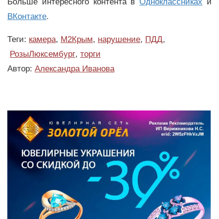
Больше интересного контента в
Одноклассниках
и
ВКонтакте
.
Теги:
камера
,
М2Крым
,
нарушение
,
ПДД
,
РозыЛюксембург
,
торги
Автор:
Александра Иванова