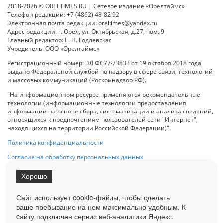
2018-2026 © ORELTIMES.RU | Сетевое издание «Орелтаймс»
Телефон редакции: +7 (4862) 48-82-92
Электронная почта редакции: oreltimes@yandex.ru
Адрес редакции: г. Орел, ул. Октябрьская, д.27, пом. 9
Главный редактор: Е. Н. Годлевская
Учредитель: ООО «Орелтаймс»
Регистрационный номер: ЭЛ ФС77-73833 от 19 октября 2018 года
выдано Федеральной службой по надзору в сфере связи, технологий
и массовых коммуникаций (Роскомнадзор РФ).
"На информационном ресурсе применяются рекомендательные
технологии (информационные технологии предоставления
информации на основе сбора, систематизации и анализа сведений,
относящихся к предпочтениям пользователей сети "Интернет",
находящихся на территории Российской Федерации)".
Политика конфиденциальности
Согласие на обработку персональных данных
Хорошо
При использовании любого материала с данного сайта гипер-ссылка
на Сетевое издание «ОрелТаймс» обязательна.
Сайт использует cookie-файлы, чтобы сделать
ваше пребывание на нем максимально удобным. К
cайту подключен сервис веб-аналитики Яндекс.
Ограниченная статистика посещаемости доступна на сайте