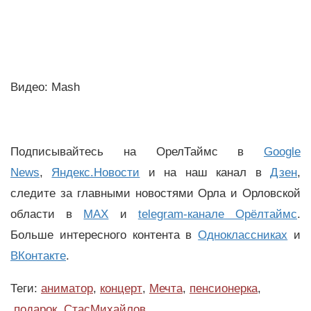
Видео: Mash
Подписывайтесь на ОрелТаймс в
Google
News
,
Яндекс.Новости
и на наш канал в
Дзен
,
следите за главными новостями Орла и Орловской
области в
MAX
и
telegram-канале Орёлтаймс
.
Больше интересного контента в
Одноклассниках
и
ВКонтакте
.
Теги:
аниматор
,
концерт
,
Мечта
,
пенсионерка
,
подарок
,
СтасМихайлов