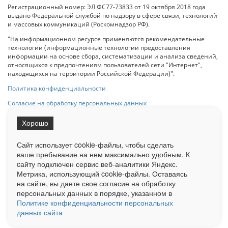
Регистрационный номер: ЭЛ ФС77-73833 от 19 октября 2018 года
выдано Федеральной службой по надзору в сфере связи, технологий
и массовых коммуникаций (Роскомнадзор РФ).
"На информационном ресурсе применяются рекомендательные
технологии (информационные технологии предоставления
информации на основе сбора, систематизации и анализа сведений,
относящихся к предпочтениям пользователей сети "Интернет",
находящихся на территории Российской Федерации)".
Политика конфиденциальности
Согласие на обработку персональных данных
Хорошо
При использовании любого материала с данного сайта гипер-ссылка
на Сетевое издание «ОрелТаймс» обязательна.
Сайт использует cookie-файлы, чтобы сделать
ваше пребывание на нем максимально удобным. К
cайту подключен сервис веб-аналитики Яндекс.
Ограниченная статистика посещаемости доступна на сайте
Метрика, использующий cookie-файлы. Оставаясь
Liveinternet.ru
. Подробная статистика для рекламодателей по запросу
у менеджера.
на сайте, вы даете свое согласие на обработку
персональных данных в порядке, указанном в
Реклама
Документы
О нас
Контакты
Политике конфиденциальности персональных
данных сайта