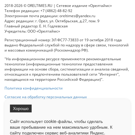
2018-2026 © ORELTIMES.RU | Сетевое издание «Орелтаймс»
Телефон редакции: +7 (4862) 48-82-92
Электронная почта редакции: oreltimes@yandex.ru
Адрес редакции: г. Орел, ул. Октябрьская, д.27, пом. 9
Главный редактор: Е. Н. Годлевская
Учредитель: ООО «Орелтаймс»
Регистрационный номер: ЭЛ ФС77-73833 от 19 октября 2018 года
выдано Федеральной службой по надзору в сфере связи, технологий
и массовых коммуникаций (Роскомнадзор РФ).
"На информационном ресурсе применяются рекомендательные
технологии (информационные технологии предоставления
информации на основе сбора, систематизации и анализа сведений,
относящихся к предпочтениям пользователей сети "Интернет",
находящихся на территории Российской Федерации)".
Политика конфиденциальности
Согласие на обработку персональных данных
Хорошо
При использовании любого материала с данного сайта гипер-ссылка
на Сетевое издание «ОрелТаймс» обязательна.
Сайт использует cookie-файлы, чтобы сделать
ваше пребывание на нем максимально удобным. К
cайту подключен сервис веб-аналитики Яндекс.
Ограниченная статистика посещаемости доступна на сайте