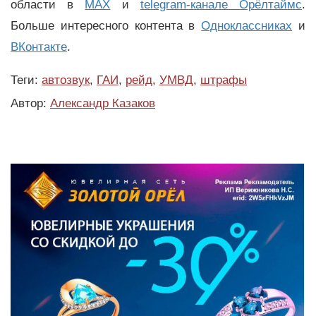
области в
MAX
и
telegram-канале Орёлтаймс
.
Больше интересного контента в
Одноклассниках
и
ВКонтакте
.
Теги:
автозвук
,
ГАИ
,
рейд
,
УМВД
,
штрафы
Автор:
Александр Казаков