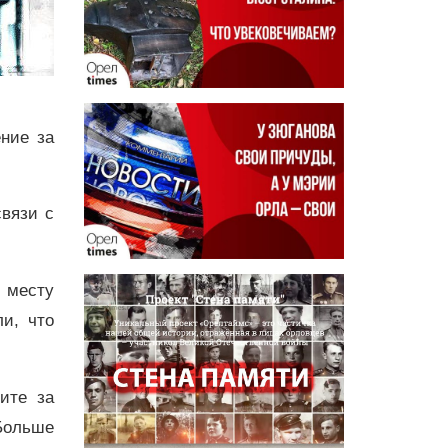
ние за
связи с
 месту
и, что
дите за
Больше