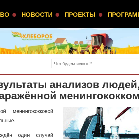
СВО
НОВОСТИ
ПРОЕКТЫ
ПРОГРА
зультаты анализов людей
заражённой менингококко
й менингококковой
льные.
ждён один случай