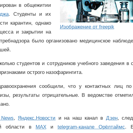
рирован в общежитии
еджа
. Студенты и их
сти карантин, однако
Изображение от freepik
цесса и закрытии на
отребнадзора было организовано медицинское наблюде
вшей.
олько студентов и сотрудников учебного заведения в 
ризнаками острого назофарингита.
дравоохранения сообщили, что у контактных лиц по
изы, результаты отрицательные. В ведомстве отметил
ано.
 News
,
Яндекс.Новости
и на наш канал в
Дзен
, сле
ой области в
MAX
и
telegram-канале Орёлтаймс
. 