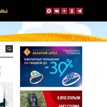
ММЫ
,
м