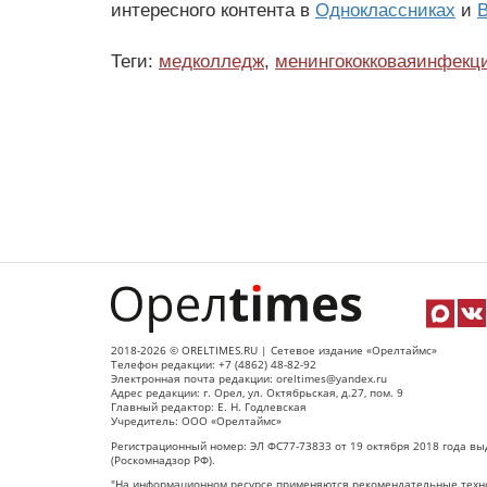
интересного контента в
Одноклассниках
и
В
Теги:
медколледж
,
менингококковаяинфекц
2018-2026 © ORELTIMES.RU | Сетевое издание «Орелтаймс»
Телефон редакции: +7 (4862) 48-82-92
Электронная почта редакции: oreltimes@yandex.ru
Адрес редакции: г. Орел, ул. Октябрьская, д.27, пом. 9
Главный редактор: Е. Н. Годлевская
Учредитель: ООО «Орелтаймс»
Регистрационный номер: ЭЛ ФС77-73833 от 19 октября 2018 года вы
(Роскомнадзор РФ).
"На информационном ресурсе применяются рекомендательные техно