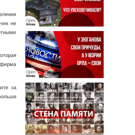
влении
чик не
ётными
оторая
 фирма
дите за
Больше