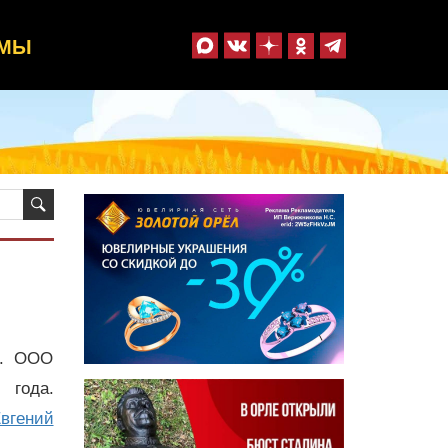
ММЫ
й. ООО
 года.
вгений