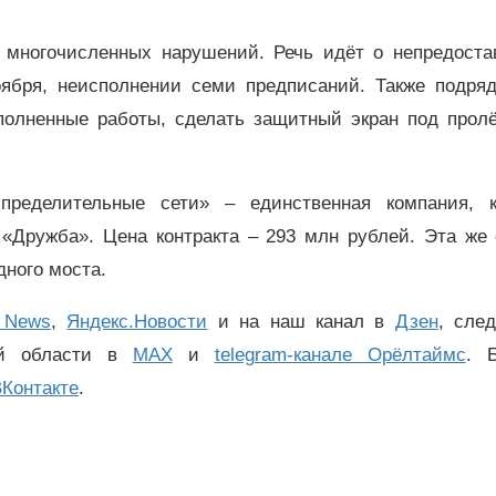
а многочисленных нарушений. Речь идёт о непредоста
оября, неисполнении семи предписаний. Также подряд
ыполненные работы, сделать защитный экран под прол
пределительные сети» – единственная компания, к
 «Дружба». Цена контракта – 293 млн рублей. Эта же
ного моста.
 News
,
Яндекс.Новости
и на наш канал в
Дзен
, сле
ой области в
MAX
и
telegram-канале Орёлтаймс
. 
Контакте
.