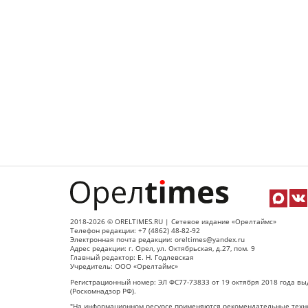
2018-2026 © ORELTIMES.RU | Сетевое издание «Орелтаймс»
Телефон редакции: +7 (4862) 48-82-92
Электронная почта редакции: oreltimes@yandex.ru
Адрес редакции: г. Орел, ул. Октябрьская, д.27, пом. 9
Главный редактор: Е. Н. Годлевская
Учредитель: ООО «Орелтаймс»
Регистрационный номер: ЭЛ ФС77-73833 от 19 октября 2018 года вы
(Роскомнадзор РФ).
"На информационном ресурсе применяются рекомендательные техно