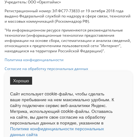
Учредитель: ООО «Орелтаймс»
Регистрационный номер: ЭЛ ФС77-73833 от 19 октября 2018 года
выдано Федеральной службой по надзору в сфере связи, технологий
и массовых коммуникаций (Роскомнадзор РФ).
"На информационном ресурсе применяются рекомендательные
технологии (информационные технологии предоставления
информации на основе сбора, систематизации и анализа сведений,
относящихся к предпочтениям пользователей сети "Интернет",
находящихся на территории Российской Федерации)".
Политика конфиденциальности
Согласие на обработку персональных данных
Хорошо
При использовании любого материала с данного сайта гипер-ссылка
на Сетевое издание «ОрелТаймс» обязательна.
Сайт использует cookie-файлы, чтобы сделать
ваше пребывание на нем максимально удобным. К
cайту подключен сервис веб-аналитики Яндекс.
Ограниченная статистика посещаемости доступна на сайте
Метрика, использующий cookie-файлы. Оставаясь
Liveinternet.ru
. Подробная статистика для рекламодателей по запросу
у менеджера.
на сайте, вы даете свое согласие на обработку
персональных данных в порядке, указанном в
Реклама
Документы
О нас
Контакты
Политике конфиденциальности персональных
данных сайта