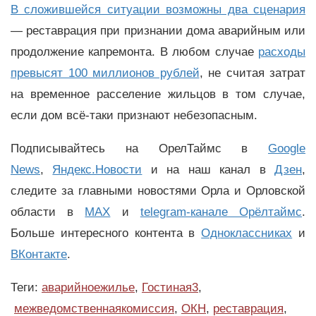
В сложившейся ситуации возможны два сценария
— реставрация при признании дома аварийным или
продолжение капремонта. В любом случае
расходы
превысят 100 миллионов рублей
, не считая затрат
на временное расселение жильцов в том случае,
если дом всё-таки признают небезопасным.
Подписывайтесь на ОрелТаймс в
Google
News
,
Яндекс.Новости
и на наш канал в
Дзен
,
следите за главными новостями Орла и Орловской
области в
MAX
и
telegram-канале Орёлтаймс
.
Больше интересного контента в
Одноклассниках
и
ВКонтакте
.
Теги:
аварийноежилье
,
Гостиная3
,
межведомственнаякомиссия
,
ОКН
,
реставрация
,