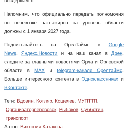
воздержался.
Напомним, что официально передать полномочия
по перевозке пассажиров на уровень области
должны с 1 января 2027 года.
Подписывайтесь на ОрелТаймс в
Google
News
,
Яндекс.Новости
и на наш канал в
Дзен
,
следите за главными новостями Орла и Орловской
области в
MAX
и
telegram-канале Орёлтаймс
.
Больше интересного контента в
Одноклассниках
и
ВКонтакте
.
Теги:
Вдовин
,
Котляр
,
Кошелев
,
МУПТТП
,
Организаторперевозок
,
Рыбаков
,
Субботин
,
транспорт
Автор:
Виктория Казакова