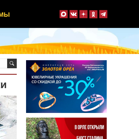
ММЫ
ки