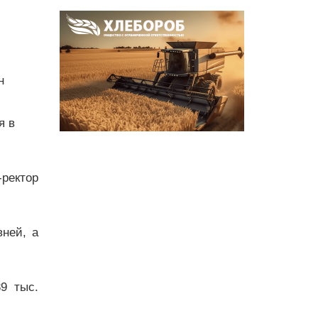
н
я в
-ректор
вней, а
9 тыс.