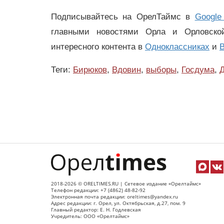
Подписывайтесь на ОрелТаймс в
Google
главными новостями Орла и Орловск
интересного контента в
Одноклассниках
и
В
Теги:
Бирюков
,
Вдовин
,
выборы
,
Госдума
,
2018-2026 © ORELTIMES.RU | Сетевое издание «Орелтаймс»
Телефон редакции: +7 (4862) 48-82-92
Электронная почта редакции: oreltimes@yandex.ru
Адрес редакции: г. Орел, ул. Октябрьская, д.27, пом. 9
Главный редактор: Е. Н. Годлевская
Учредитель: ООО «Орелтаймс»