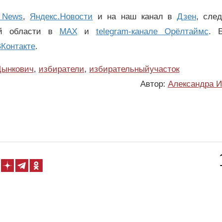
 News
,
Яндекс.Новости
и на наш канал в
Дзен
, сле
ой области в
MAX
и
telegram-канале Орёлтаймс
. 
Контакте
.
Дынкович
,
избиратели
,
избирательныйучасток
Автор:
Александра И