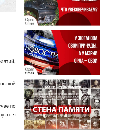
иятий,
овской
учае по
руются