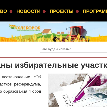
СВО
НОВОСТИ
ПРОЕКТЫ
ПРОГРА
ны избирательные участ
 постановление «Об
астков референдума,
о образования “Город