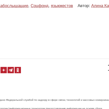
лабослышащие
,
Соцфонд
,
языкжестов
Автор:
Алина Ка
дано Федеральной службой по надзору в сфере связи, технологий и массовых коммуника
логии (информационные технологии предоставления информации на основе сбора,