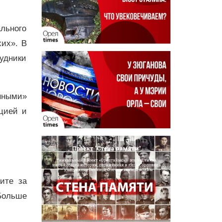
льного
их». В
удники
нными»
цией и
дите за
Больше