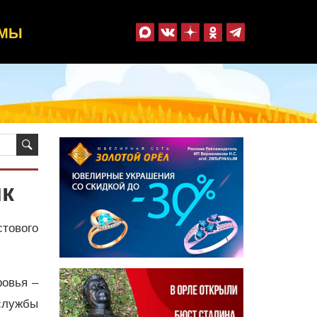
ММЫ
ык
тового
ровья –
службы