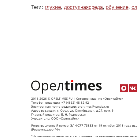
Теги:
глухие
,
доступнаясреда
,
обучение
,
с
2018-2026 © ORELTIMES.RU | Сетевое издание «Орелтаймс»
Телефон редакции: +7 (4862) 48-82-92
Электронная почта редакции: oreltimes@yandex.ru
Адрес редакции: г. Орел, ул. Октябрьская, д.27, пом. 9
Главный редактор: Е. Н. Годлевская
Учредитель: ООО «Орелтаймс»
Регистрационный номер: ЭЛ ФС77-73833 от 19 октября 2018 года вы
(Роскомнадзор РФ).
"На информационном ресурсе применяются рекомендательные техно