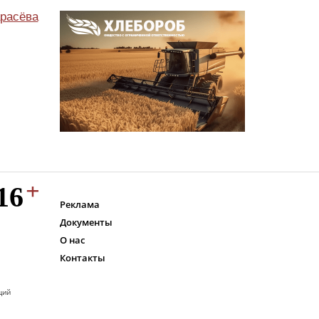
расёва
Реклама
Документы
О нас
Контакты
ций