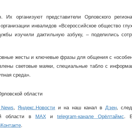
. Их организуют представители Орловского региона
организации инвалидов «Всероссийское общество глух
лужбы изучили дактильную азбуку, – поделились сотр
сновные жесты и ключевые фразы для общения с «особе
овлены световые маяки, специальные табло с информа
пная среда».
Орловской области
 News
,
Яндекс.Новости
и на наш канал в
Дзен
, сле
ой области в
MAX
и
telegram-канале Орёлтаймс
. 
Контакте
.