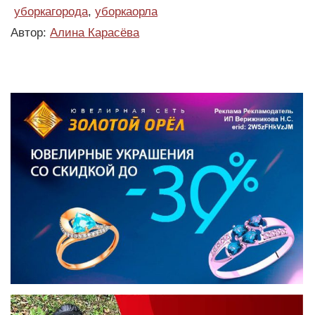
уборкагорода
,
уборкаорла
Автор:
Алина Карасёва