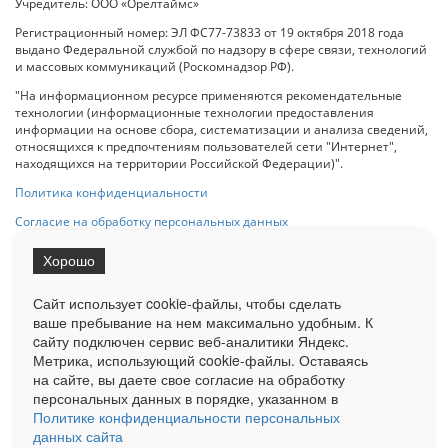
Учредитель: ООО «Орелтаймс»
Регистрационный номер: ЭЛ ФС77-73833 от 19 октября 2018 года
выдано Федеральной службой по надзору в сфере связи, технологий
и массовых коммуникаций (Роскомнадзор РФ).
"На информационном ресурсе применяются рекомендательные
технологии (информационные технологии предоставления
информации на основе сбора, систематизации и анализа сведений,
относящихся к предпочтениям пользователей сети "Интернет",
находящихся на территории Российской Федерации)".
Политика конфиденциальности
Согласие на обработку персональных данных
Хорошо
При использовании любого материала с данного сайта гипер-ссылка
на Сетевое издание «ОрелТаймс» обязательна.
Сайт использует cookie-файлы, чтобы сделать
ваше пребывание на нем максимально удобным. К
cайту подключен сервис веб-аналитики Яндекс.
Ограниченная статистика посещаемости доступна на сайте
Метрика, использующий cookie-файлы. Оставаясь
Liveinternet.ru
. Подробная статистика для рекламодателей по запросу
у менеджера.
на сайте, вы даете свое согласие на обработку
персональных данных в порядке, указанном в
Реклама
Документы
О нас
Контакты
Политике конфиденциальности персональных
данных сайта