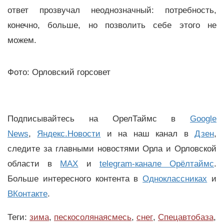
ответ прозвучал неоднозначный: потребность,
конечно, больше, но позволить себе этого не
можем.
Фото: Орловский горсовет
Подписывайтесь на ОрелТаймс в
Google
News
,
Яндекс.Новости
и на наш канал в
Дзен
,
следите за главными новостями Орла и Орловской
области в
MAX
и
telegram-канале Орёлтаймс
.
Больше интересного контента в
Одноклассниках
и
ВКонтакте
.
Теги:
зима
,
пескосолянаясмесь
,
снег
,
Спецавтобаза
,