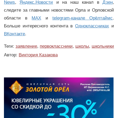
News
,
Яндекс.Новости
и на наш канал в
Дзен
,
следите за главными новостями Орла и Орловской
области в
MAX
и
telegram-канале Орёлтаймс
.
Больше интересного контента в
Одноклассниках
и
ВКонтакте
.
Теги:
заявление
,
первоклассники
,
школы
,
школьники
Автор:
Виктория Казакова