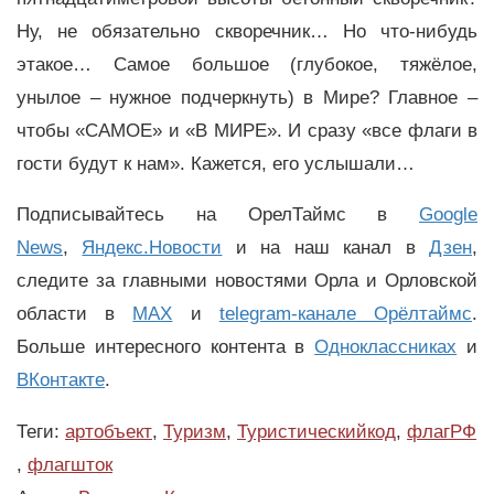
Ну, не обязательно скворечник… Но что-нибудь
этакое… Самое большое (глубокое, тяжёлое,
унылое – нужное подчеркнуть) в Мире? Главное –
чтобы «САМОЕ» и «В МИРЕ». И сразу «все флаги в
гости будут к нам». Кажется, его услышали…
Подписывайтесь на ОрелТаймс в
Google
News
,
Яндекс.Новости
и на наш канал в
Дзен
,
следите за главными новостями Орла и Орловской
области в
MAX
и
telegram-канале Орёлтаймс
.
Больше интересного контента в
Одноклассниках
и
ВКонтакте
.
Теги:
артобъект
,
Туризм
,
Туристическийкод
,
флагРФ
,
флагшток