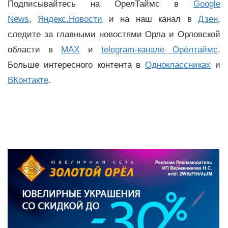
Подписывайтесь на ОрелТаймс в
Google
News
,
Яндекс.Новости
и на наш канал в
Дзен
,
следите за главными новостями Орла и Орловской
области в
MAX
и
telegram-канале Орёлтаймс
.
Больше интересного контента в
Одноклассниках
и
ВКонтакте
.