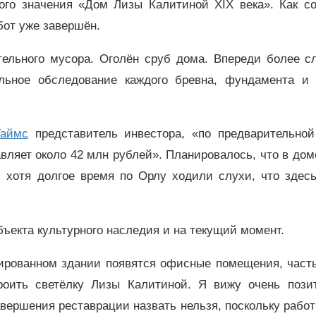
ного значения «Дом Лизы Калитиной XIX века». Как с
бот уже завершён.
тельного мусора. Оголён сруб дома. Впереди более с
льное обследование каждого бревна, фундамента и 
Таймс
представитель инвестора, «по предварительной
вляет около 42 млн рублей». Планировалось, что в до
 хотя долгое время по Орлу ходили слухи, что здесь
ъекта культурного наследия и на текущий момент.
рированном здании появятся офисные помещения, част
роить светёлку Лизы Калитиной. Я вижу очень пози
авершения реставрации назвать нельзя, поскольку рабо