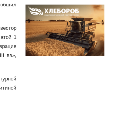
ообщил
нвестор
латой 1
аврация
II вв»,
турной
литиной