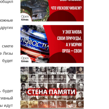
ообщил
ложные
других
 смете
ме Лизы
 будет
ь будет
тивный
ты идут