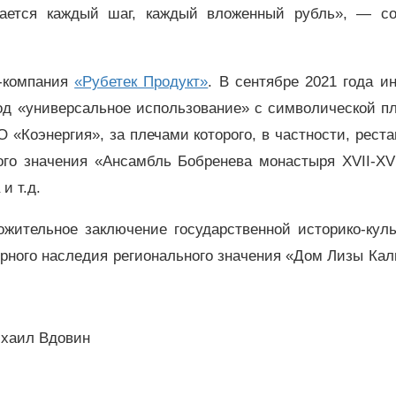
вается каждый шаг, каждый вложенный рубль»,
—
с
T-компания
«Рубетек Продукт»
. В сентябре 2021 года и
под «универсальное использование» с символической п
«Коэнергия», за плечами которого, в частности, рест
го значения «Ансамбль Бобренева монастыря ХVII-ХVI
и т.д.
ожительное заключение государственной историко-куль
рного наследия регионального значения «Дом Лизы Ка
ихаил Вдовин