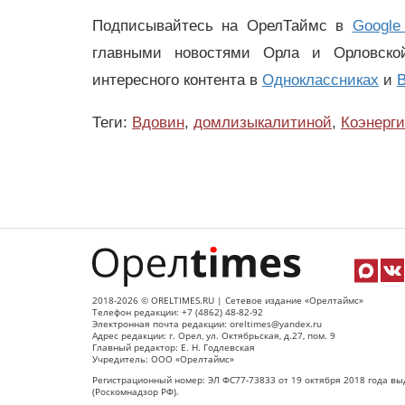
Подписывайтесь на ОрелТаймс в
Google
главными новостями Орла и Орловск
интересного контента в
Одноклассниках
и
В
Теги:
Вдовин
,
домлизыкалитиной
,
Коэнерг
2018-2026 © ORELTIMES.RU | Сетевое издание «Орелтаймс»
Телефон редакции: +7 (4862) 48-82-92
Электронная почта редакции: oreltimes@yandex.ru
Адрес редакции: г. Орел, ул. Октябрьская, д.27, пом. 9
Главный редактор: Е. Н. Годлевская
Учредитель: ООО «Орелтаймс»
Регистрационный номер: ЭЛ ФС77-73833 от 19 октября 2018 года вы
(Роскомнадзор РФ).