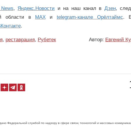
 News
,
Яндекс.Новости
и на наш канал в
Дзен
, сле
ой области в
MAX
и
telegram-канале Орёлтаймс
. 
Контакте
.
ия
,
реставрация
,
Рубетек
Автор:
Евгений К
дано Федеральной службой по надзору в сфере связи, технологий и массовых коммуника