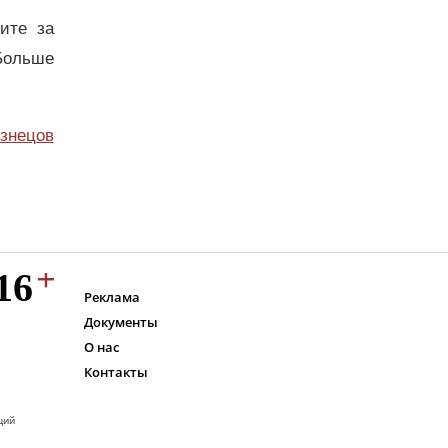
дите за
Больше
узнецов
Реклама
Документы
О нас
Контакты
ций