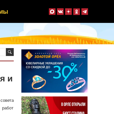
ММЫ
я и
 совета
х работ