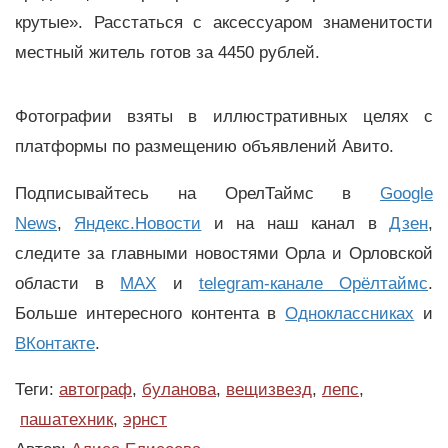
крутые». Расстаться с аксессуаром знаменитости
местный житель готов за 4450 рублей.
Фотографии взяты в иллюстративных целях с
платформы по размещению объявлений Авито.
Подписывайтесь на ОрелТаймс в
Google
News
,
Яндекс.Новости
и на наш канал в
Дзен
,
следите за главными новостями Орла и Орловской
области в
MAX
и
telegram-канале Орёлтаймс
.
Больше интересного контента в
Одноклассниках
и
ВКонтакте
.
Теги:
автограф
,
буланова
,
вещизвезд
,
лепс
,
пашатехник
,
эрнст