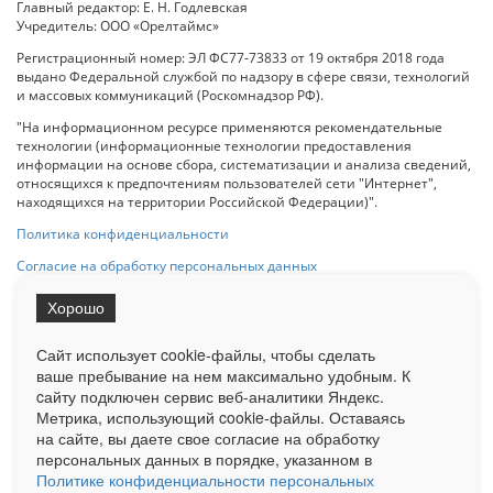
Главный редактор: Е. Н. Годлевская
Учредитель: ООО «Орелтаймс»
Регистрационный номер: ЭЛ ФС77-73833 от 19 октября 2018 года
выдано Федеральной службой по надзору в сфере связи, технологий
и массовых коммуникаций (Роскомнадзор РФ).
"На информационном ресурсе применяются рекомендательные
технологии (информационные технологии предоставления
информации на основе сбора, систематизации и анализа сведений,
относящихся к предпочтениям пользователей сети "Интернет",
находящихся на территории Российской Федерации)".
Политика конфиденциальности
Согласие на обработку персональных данных
Хорошо
При использовании любого материала с данного сайта гипер-ссылка
на Сетевое издание «ОрелТаймс» обязательна.
Сайт использует cookie-файлы, чтобы сделать
ваше пребывание на нем максимально удобным. К
cайту подключен сервис веб-аналитики Яндекс.
Ограниченная статистика посещаемости доступна на сайте
Метрика, использующий cookie-файлы. Оставаясь
Liveinternet.ru
. Подробная статистика для рекламодателей по запросу
на сайте, вы даете свое согласие на обработку
у менеджера.
персональных данных в порядке, указанном в
Реклама
Документы
О нас
Контакты
Политике конфиденциальности персональных