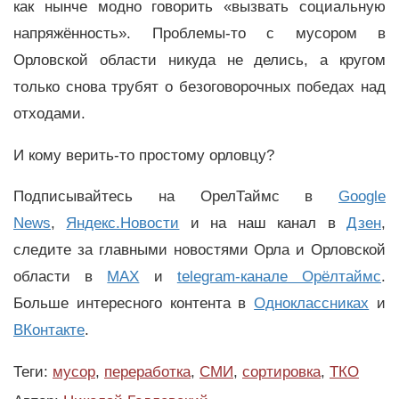
как нынче модно говорить «вызвать социальную
напряжённость». Проблемы-то с мусором в
Орловской области никуда не делись, а кругом
только снова трубят о безоговорочных победах над
отходами.
И кому верить-то простому орловцу?
Подписывайтесь на ОрелТаймс в
Google
News
,
Яндекс.Новости
и на наш канал в
Дзен
,
следите за главными новостями Орла и Орловской
области в
MAX
и
telegram-канале Орёлтаймс
.
Больше интересного контента в
Одноклассниках
и
ВКонтакте
.
Теги:
мусор
,
переработка
,
СМИ
,
сортировка
,
ТКО