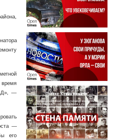
района,
натора
емонту
метной
 время
СД», —
ровать
оста —
бы его