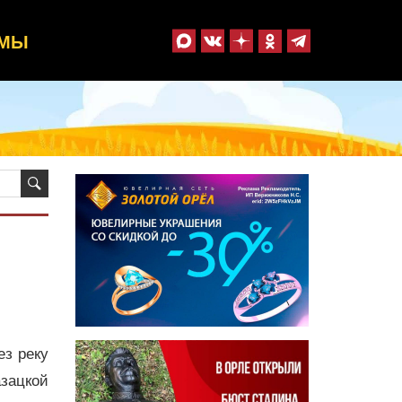
ММЫ
ез реку
зацкой