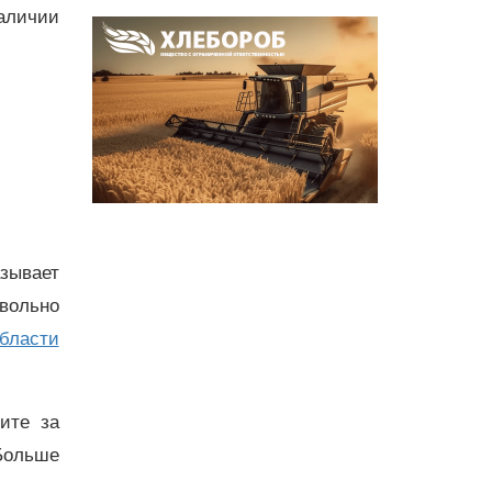
аличии
азывает
овольно
бласти
дите за
Больше