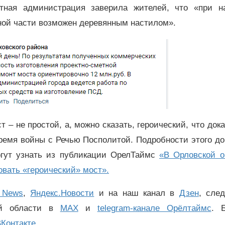
тная администрация заверила жителей, что «при н
ой части возможен деревянным настилом».
т – не простой, а, можно сказать, героический, что док
ремя войны с Речью Посполитой. Подробности этого д
огут узнать из публикации ОрелТаймс
«В Орловской о
овать «героический» мост».
 News
,
Яндекс.Новости
и на наш канал в
Дзен
, сле
ой области в
MAX
и
telegram-канале Орёлтаймс
. 
Контакте
.