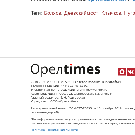
Теги:
Болхов
,
Деевскиймост
,
Клычков
,
Нугр
2018-2026 © ORELTIMES.RU | Сетевое издание «Орелтаймс»
Телефон редакции: +7 (4862) 48-82-92
Электронная почта редакции: oreltimes@yandex.ru
Адрес редакции: г. Орел, ул. Октябрьская, д.27, пом. 9
Главный редактор: Е. Н. Годлевская
Учредитель: ООО «Орелтаймс»
Регистрационный номер: ЭЛ ФС77-73833 от 19 октября 2018 года вы
(Роскомнадзор РФ).
"На информационном ресурсе применяются рекомендательные техно
систематизации и анализа сведений, относящихся к предпочтениям 
Политика конфиденциальности