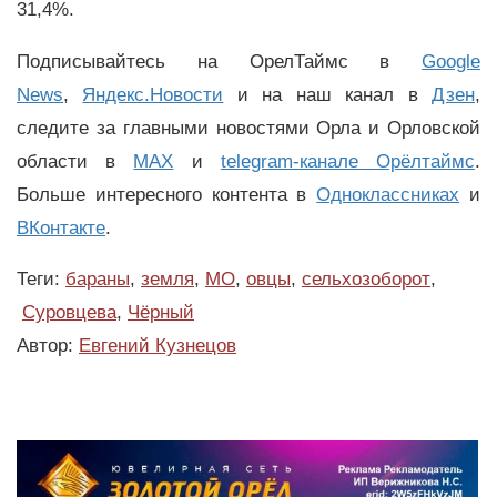
31,4%.
Подписывайтесь на ОрелТаймс в
Google
News
,
Яндекс.Новости
и на наш канал в
Дзен
,
следите за главными новостями Орла и Орловской
области в
MAX
и
telegram-канале Орёлтаймс
.
Больше интересного контента в
Одноклассниках
и
ВКонтакте
.
Теги:
бараны
,
земля
,
МО
,
овцы
,
сельхозоборот
,
Суровцева
,
Чёрный
Автор:
Евгений Кузнецов