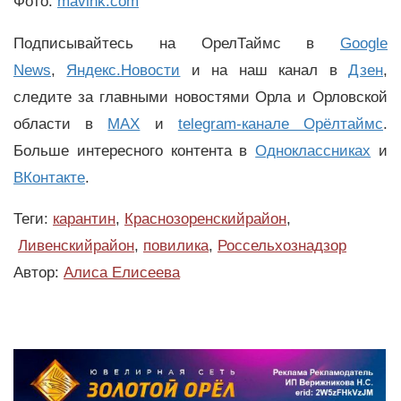
Фото:
mavink.com
Подписывайтесь на ОрелТаймс в
Google
News
,
Яндекс.Новости
и на наш канал в
Дзен
,
следите за главными новостями Орла и Орловской
области в
MAX
и
telegram-канале Орёлтаймс
.
Больше интересного контента в
Одноклассниках
и
ВКонтакте
.
Теги:
карантин
,
Краснозоренскийрайон
,
Ливенскийрайон
,
повилика
,
Россельхознадзор
Автор:
Алиса Елисеева