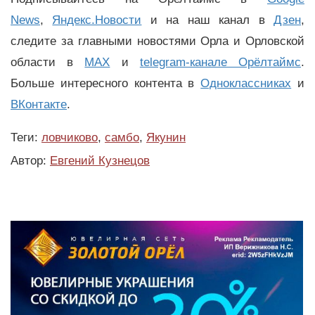
News
,
Яндекс.Новости
и на наш канал в
Дзен
,
следите за главными новостями Орла и Орловской
области в
MAX
и
telegram-канале Орёлтаймс
.
Больше интересного контента в
Одноклассниках
и
ВКонтакте
.
Теги:
ловчиково
,
самбо
,
Якунин
Автор:
Евгений Кузнецов