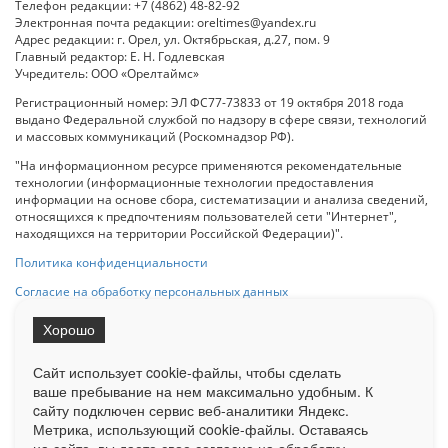
Телефон редакции: +7 (4862) 48-82-92
Электронная почта редакции: oreltimes@yandex.ru
Адрес редакции: г. Орел, ул. Октябрьская, д.27, пом. 9
Главный редактор: Е. Н. Годлевская
Учредитель: ООО «Орелтаймс»
Регистрационный номер: ЭЛ ФС77-73833 от 19 октября 2018 года
выдано Федеральной службой по надзору в сфере связи, технологий
и массовых коммуникаций (Роскомнадзор РФ).
"На информационном ресурсе применяются рекомендательные
технологии (информационные технологии предоставления
информации на основе сбора, систематизации и анализа сведений,
относящихся к предпочтениям пользователей сети "Интернет",
находящихся на территории Российской Федерации)".
Политика конфиденциальности
Согласие на обработку персональных данных
Хорошо
При использовании любого материала с данного сайта гипер-ссылка
на Сетевое издание «ОрелТаймс» обязательна.
Сайт использует cookie-файлы, чтобы сделать
ваше пребывание на нем максимально удобным. К
cайту подключен сервис веб-аналитики Яндекс.
Ограниченная статистика посещаемости доступна на сайте
Метрика, использующий cookie-файлы. Оставаясь
Liveinternet.ru
. Подробная статистика для рекламодателей по запросу
у менеджера.