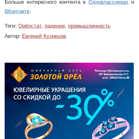
Больше интересного контента в
Одноклассниках
и
ВКонтакте
.
Теги:
Орёлстат
,
падение
,
промышленность
Автор:
Евгений Кузнецов