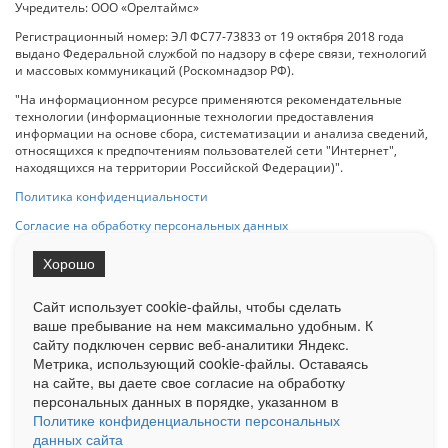
Учредитель: ООО «Орелтаймс»
Регистрационный номер: ЭЛ ФС77-73833 от 19 октября 2018 года
выдано Федеральной службой по надзору в сфере связи, технологий
и массовых коммуникаций (Роскомнадзор РФ).
"На информационном ресурсе применяются рекомендательные
технологии (информационные технологии предоставления
информации на основе сбора, систематизации и анализа сведений,
относящихся к предпочтениям пользователей сети "Интернет",
находящихся на территории Российской Федерации)".
Политика конфиденциальности
Согласие на обработку персональных данных
Хорошо
При использовании любого материала с данного сайта гипер-ссылка
на Сетевое издание «ОрелТаймс» обязательна.
Сайт использует cookie-файлы, чтобы сделать
ваше пребывание на нем максимально удобным. К
cайту подключен сервис веб-аналитики Яндекс.
Ограниченная статистика посещаемости доступна на сайте
Метрика, использующий cookie-файлы. Оставаясь
Liveinternet.ru
. Подробная статистика для рекламодателей по запросу
на сайте, вы даете свое согласие на обработку
у менеджера.
персональных данных в порядке, указанном в
Реклама
Документы
О нас
Контакты
Политике конфиденциальности персональных
данных сайта