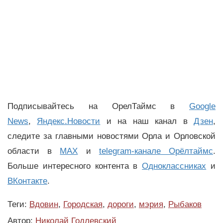
Подписывайтесь на ОрелТаймс в
Google
News
,
Яндекс.Новости
и на наш канал в
Дзен
,
следите за главными новостями Орла и Орловской
области в
MAX
и
telegram-канале Орёлтаймс
.
Больше интересного контента в
Одноклассниках
и
ВКонтакте
.
Теги:
Вдовин
,
Городская
,
дороги
,
мэрия
,
Рыбаков
Автор:
Николай Годлевский