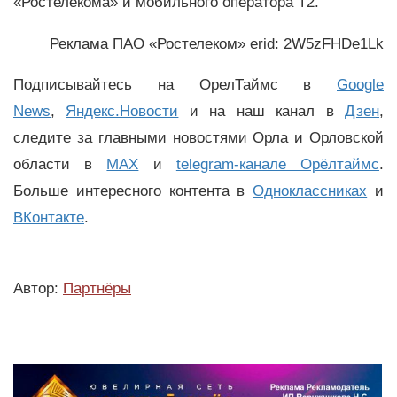
«Ростелекома» и мобильного оператора Т2.
Реклама ПАО «Ростелеком» erid: 2W5zFHDe1Lk
Подписывайтесь на ОрелТаймс в
Google
News
,
Яндекс.Новости
и на наш канал в
Дзен
,
следите за главными новостями Орла и Орловской
области в
MAX
и
telegram-канале Орёлтаймс
.
Больше интересного контента в
Одноклассниках
и
ВКонтакте
.
Автор:
Партнёры