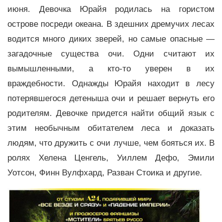
июня. Девочка Юрайя родилась на гористом
острове посреди океана. В здешних дремучих лесах
водится много диких зверей, но самые опасные —
загадочные существа очи. Одни считают их
вымышленными, а кто-то уверен в их
враждебности. Однажды Юрайя находит в лесу
потерявшегося детеныша очи и решает вернуть его
родителям. Девочке придется найти общий язык с
этим необычным обитателем леса и доказать
людям, что дружить с очи лучше, чем бояться их. В
ролях Хелена Ценгель, Уиллем Дефо, Эмили
Уотсон, Финн Вулфхард, Разван Стоика и другие.