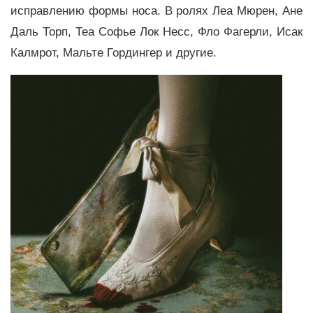
исправлению формы носа. В ролях Леа Мюрен, Ане
Даль Торп, Теа Софье Лок Несс, Фло Фагерли, Исак
Калмрот, Мальте Гордингер и другие.