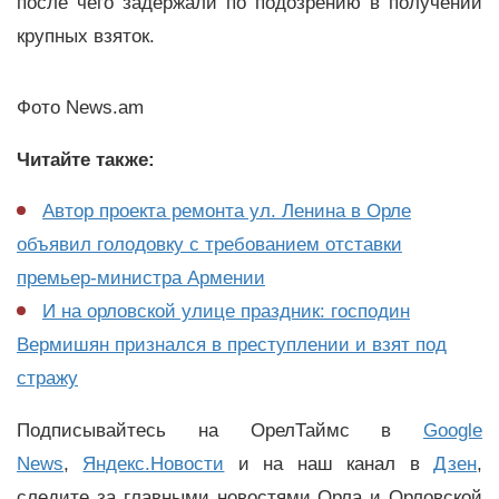
после чего задержали по подозрению в получении
крупных взяток.
Фото News.am
Читайте также:
Автор проекта ремонта ул. Ленина в Орле
объявил голодовку с требованием отставки
премьер-министра Армении
И на орловской улице праздник: господин
Вермишян признался в преступлении и взят под
стражу
Подписывайтесь на ОрелТаймс в
Google
News
,
Яндекс.Новости
и на наш канал в
Дзен
,
следите за главными новостями Орла и Орловской