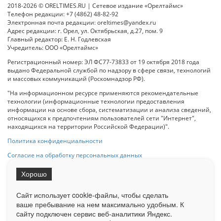
2018-2026 © ORELTIMES.RU | Сетевое издание «Орелтаймс»
Телефон редакции: +7 (4862) 48-82-92
Электронная почта редакции: oreltimes@yandex.ru
Адрес редакции: г. Орел, ул. Октябрьская, д.27, пом. 9
Главный редактор: Е. Н. Годлевская
Учредитель: ООО «Орелтаймс»
Регистрационный номер: ЭЛ ФС77-73833 от 19 октября 2018 года
выдано Федеральной службой по надзору в сфере связи, технологий
и массовых коммуникаций (Роскомнадзор РФ).
"На информационном ресурсе применяются рекомендательные
технологии (информационные технологии предоставления
информации на основе сбора, систематизации и анализа сведений,
относящихся к предпочтениям пользователей сети "Интернет",
находящихся на территории Российской Федерации)".
Политика конфиденциальности
Согласие на обработку персональных данных
Хорошо
При использовании любого материала с данного сайта гипер-ссылка
на Сетевое издание «ОрелТаймс» обязательна.
Сайт использует cookie-файлы, чтобы сделать
ваше пребывание на нем максимально удобным. К
cайту подключен сервис веб-аналитики Яндекс.
Ограниченная статистика посещаемости доступна на сайте