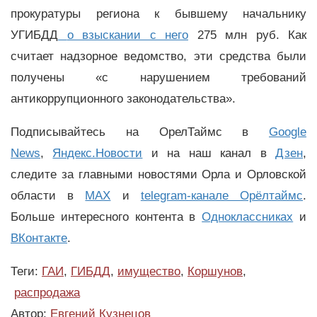
прокуратуры региона к бывшему начальнику
УГИБДД
о взыскании с него
275 млн руб. Как
считает надзорное ведомство, эти средства были
получены «с нарушением требований
антикоррупционного законодательства».
Подписывайтесь на ОрелТаймс в
Google
News
,
Яндекс.Новости
и на наш канал в
Дзен
,
следите за главными новостями Орла и Орловской
области в
MAX
и
telegram-канале Орёлтаймс
.
Больше интересного контента в
Одноклассниках
и
ВКонтакте
.
Теги:
ГАИ
,
ГИБДД
,
имущество
,
Коршунов
,
распродажа
Автор:
Евгений Кузнецов