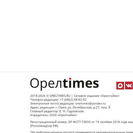
2018-2026 © ORELTIMES.RU | Сетевое издание «Орелтаймс»
Телефон редакции: +7 (4862) 48-82-92
Электронная почта редакции: oreltimes@yandex.ru
Адрес редакции: г. Орел, ул. Октябрьская, д.27, пом. 9
Главный редактор: Е. Н. Годлевская
Учредитель: ООО «Орелтаймс»
Регистрационный номер: ЭЛ ФС77-73833 от 19 октября 2018 года вы
(Роскомнадзор РФ).
"На информационном ресурсе применяются рекомендательные техно