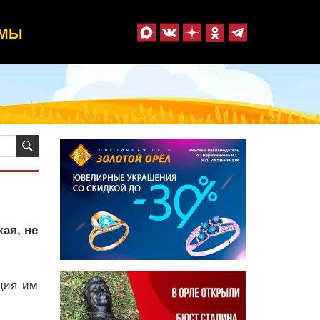
ММЫ
ая, не
ция им