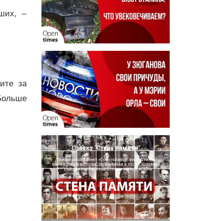
ших, –
дите за
Больше