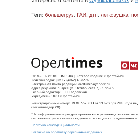
интересного контента в
Одноклассниках
и
В
Теги:
большегруз
,
ГАИ
,
дтп
,
легковушка
,
по
2018-2026 © ORELTIMES.RU | Сетевое издание «Орелтаймс»
Телефон редакции: +7 (4862) 48-82-92
Электронная почта редакции: oreltimes@yandex.ru
Адрес редакции: г. Орел, ул. Октябрьская, д.27, пом. 9
Главный редактор: Е. Н. Годлевская
Учредитель: ООО «Орелтаймс»
Регистрационный номер: ЭЛ ФС77-73833 от 19 октября 2018 года вы
(Роскомнадзор РФ).
"На информационном ресурсе применяются рекомендательные техно
систематизации и анализа сведений, относящихся к предпочтениям 
Политика конфиденциальности
Согласие на обработку персональных данных