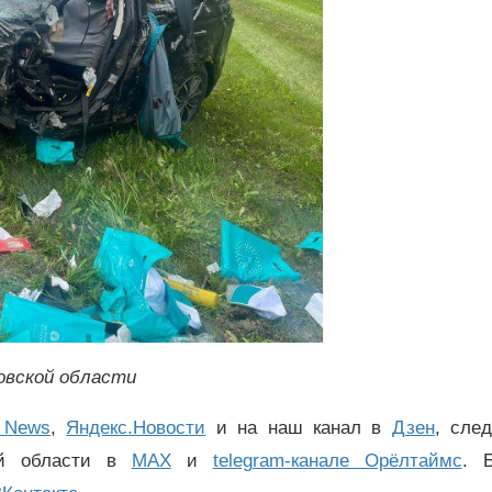
овской области
 News
,
Яндекс.Новости
и на наш канал в
Дзен
, сле
ой области в
MAX
и
telegram-канале Орёлтаймс
. 