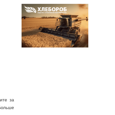
дите за
Больше