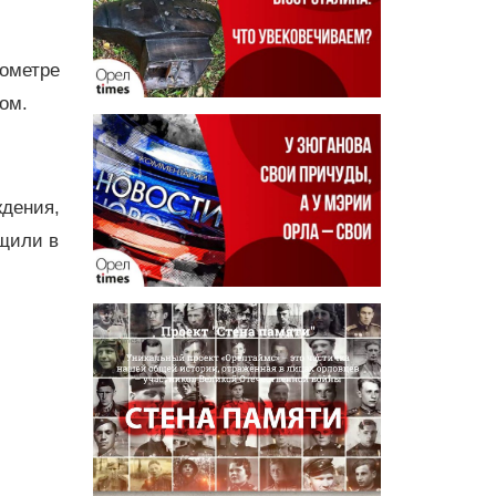
лометре
ом.
ждения,
щили в