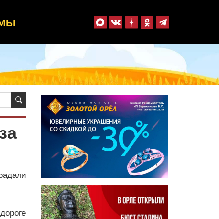
ММЫ
за
радали
дороге