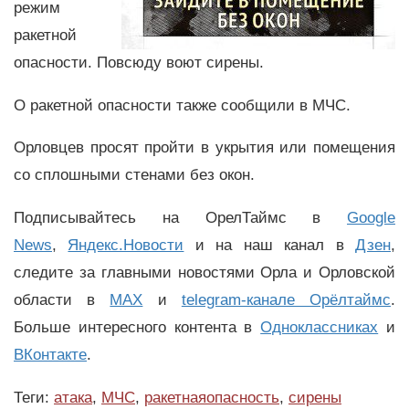
режим
ракетной
опасности. Повсюду воют сирены.
О ракетной опасности также сообщили в МЧС.
Орловцев просят пройти в укрытия или помещения
со сплошными стенами без окон.
Подписывайтесь на ОрелТаймс в
Google
News
,
Яндекс.Новости
и на наш канал в
Дзен
,
следите за главными новостями Орла и Орловской
области в
MAX
и
telegram-канале Орёлтаймс
.
Больше интересного контента в
Одноклассниках
и
ВКонтакте
.
Теги:
атака
,
МЧС
,
ракетнаяопасность
,
сирены