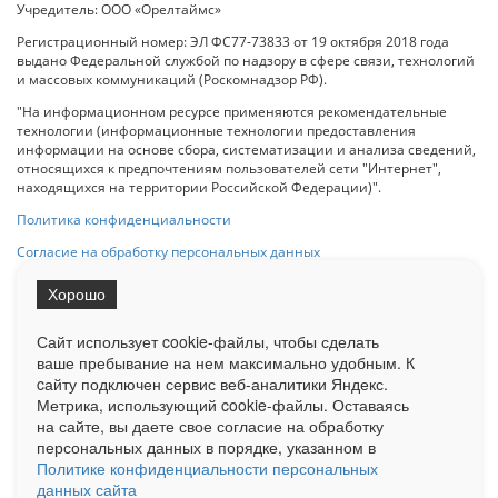
Учредитель: ООО «Орелтаймс»
Регистрационный номер: ЭЛ ФС77-73833 от 19 октября 2018 года
выдано Федеральной службой по надзору в сфере связи, технологий
и массовых коммуникаций (Роскомнадзор РФ).
"На информационном ресурсе применяются рекомендательные
технологии (информационные технологии предоставления
информации на основе сбора, систематизации и анализа сведений,
относящихся к предпочтениям пользователей сети "Интернет",
находящихся на территории Российской Федерации)".
Политика конфиденциальности
Согласие на обработку персональных данных
Хорошо
При использовании любого материала с данного сайта гипер-ссылка
на Сетевое издание «ОрелТаймс» обязательна.
Сайт использует cookie-файлы, чтобы сделать
ваше пребывание на нем максимально удобным. К
cайту подключен сервис веб-аналитики Яндекс.
Ограниченная статистика посещаемости доступна на сайте
Метрика, использующий cookie-файлы. Оставаясь
Liveinternet.ru
. Подробная статистика для рекламодателей по запросу
у менеджера.
на сайте, вы даете свое согласие на обработку
персональных данных в порядке, указанном в
Реклама
Документы
О нас
Контакты
Политике конфиденциальности персональных
данных сайта