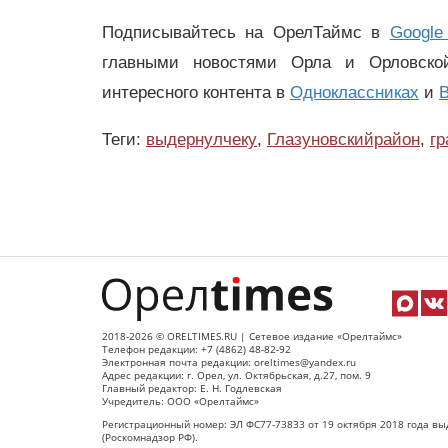
Подписывайтесь на ОрелТаймс в
Google
главными новостями Орла и Орловск
интересного контента в
Одноклассниках
и
В
Теги:
выдернулчеку
,
Глазуновскийрайон
,
гр
2018-2026 © ORELTIMES.RU | Сетевое издание «Орелтаймс»
Телефон редакции: +7 (4862) 48-82-92
Электронная почта редакции: oreltimes@yandex.ru
Адрес редакции: г. Орел, ул. Октябрьская, д.27, пом. 9
Главный редактор: Е. Н. Годлевская
Учредитель: ООО «Орелтаймс»
Регистрационный номер: ЭЛ ФС77-73833 от 19 октября 2018 года вы
(Роскомнадзор РФ).