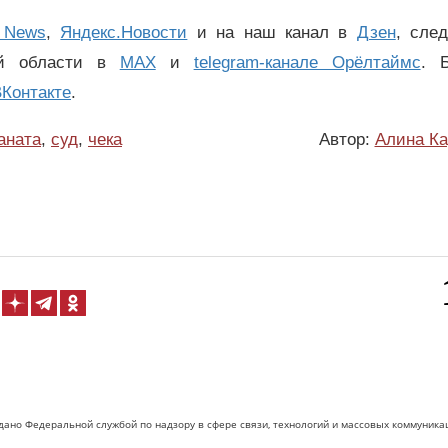
 News
,
Яндекс.Новости
и на наш канал в
Дзен
, сле
ой области в
MAX
и
telegram-канале Орёлтаймс
. 
Контакте
.
аната
,
суд
,
чека
Автор:
Алина Ка
дано Федеральной службой по надзору в сфере связи, технологий и массовых коммуника