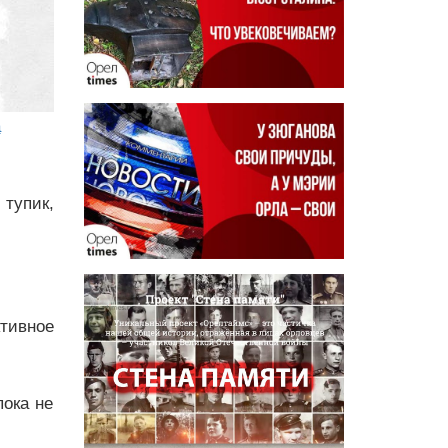
а
 тупик,
ктивное
пока не