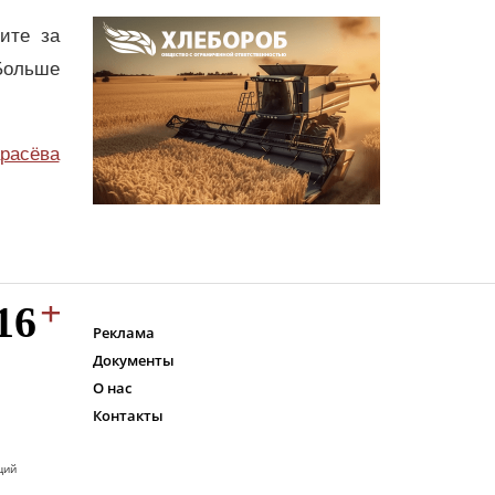
дите за
Больше
расёва
Реклама
Документы
О нас
Контакты
ций