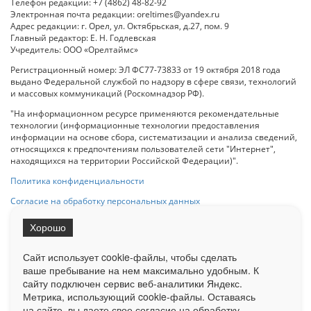
Телефон редакции: +7 (4862) 48-82-92
Электронная почта редакции: oreltimes@yandex.ru
Адрес редакции: г. Орел, ул. Октябрьская, д.27, пом. 9
Главный редактор: Е. Н. Годлевская
Учредитель: ООО «Орелтаймс»
Регистрационный номер: ЭЛ ФС77-73833 от 19 октября 2018 года
выдано Федеральной службой по надзору в сфере связи, технологий
и массовых коммуникаций (Роскомнадзор РФ).
"На информационном ресурсе применяются рекомендательные
технологии (информационные технологии предоставления
информации на основе сбора, систематизации и анализа сведений,
относящихся к предпочтениям пользователей сети "Интернет",
находящихся на территории Российской Федерации)".
Политика конфиденциальности
Согласие на обработку персональных данных
Хорошо
При использовании любого материала с данного сайта гипер-ссылка
на Сетевое издание «ОрелТаймс» обязательна.
Сайт использует cookie-файлы, чтобы сделать
ваше пребывание на нем максимально удобным. К
cайту подключен сервис веб-аналитики Яндекс.
Ограниченная статистика посещаемости доступна на сайте
Метрика, использующий cookie-файлы. Оставаясь
Liveinternet.ru
. Подробная статистика для рекламодателей по запросу
у менеджера.
на сайте, вы даете свое согласие на обработку