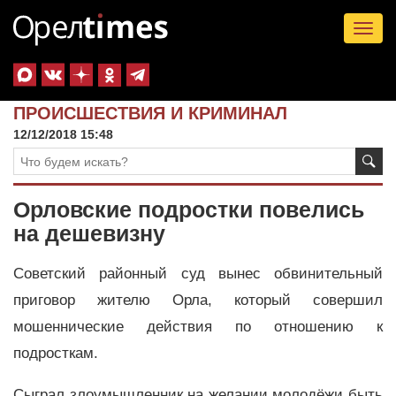
Tog
nav
ПРОИСШЕСТВИЯ И КРИМИНАЛ
12/12/2018 15:48
Орловские подростки повелись
на дешевизну
Советский районный суд вынес обвинительный
приговор жителю Орла, который совершил
мошеннические действия по отношению к
подросткам.
Сыграл злоумышленник на желании молодёжи быть