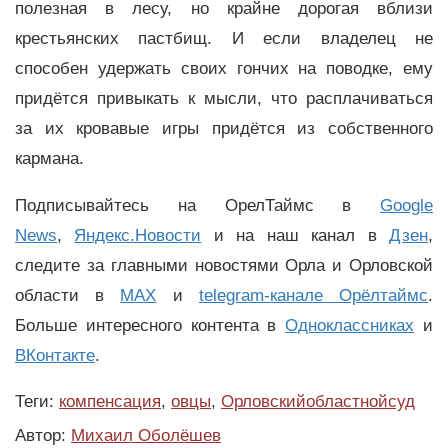
полезная в лесу, но крайне дорогая вблизи
крестьянских пастбищ. И если владелец не
способен удержать своих гончих на поводке, ему
придётся привыкать к мысли, что расплачиваться
за их кровавые игры придётся из собственного
кармана.
Подписывайтесь на ОрелТаймс в
Google
News
,
Яндекс.Новости
и на наш канал в
Дзен
,
следите за главными новостями Орла и Орловской
области в
MAX
и
telegram-канале Орёлтаймс
.
Больше интересного контента в
Одноклассниках
и
ВКонтакте
.
Теги:
компенсация
,
овцы
,
Орловскийобластнойсуд
Автор:
Михаил Оболёшев