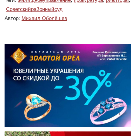
Теги:
жилищноеуправление
,
прокуратура
,
риелторы
,
Советскийрайонныйсуд
Автор:
Михаил Оболёшев