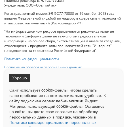
Главный редактор: Е. Н. Годлевская
Учредитель: ООО «Орелтаймс»
Регистрационный номер: ЭЛ ФС77-73833 от 19 октября 2018 года
выдано Федеральной службой по надзору в сфере связи, технологий
и массовых коммуникаций (Роскомнадзор РФ).
"На информационном ресурсе применяются рекомендательные
технологии (информационные технологии предоставления
информации на основе сбора, систематизации и анализа сведений,
относящихся к предпочтениям пользователей сети "Интернет",
находящихся на территории Российской Федерации)".
Политика конфиденциальности
Согласие на обработку персональных данных
Хорошо
При использовании любого материала с данного сайта гипер-ссылка
на Сетевое издание «ОрелТаймс» обязательна.
Сайт использует cookie-файлы, чтобы сделать
ваше пребывание на нем максимально удобным. К
cайту подключен сервис веб-аналитики Яндекс.
Ограниченная статистика посещаемости доступна на сайте
Метрика, использующий cookie-файлы. Оставаясь
Liveinternet.ru
. Подробная статистика для рекламодателей по запросу
у менеджера.
на сайте, вы даете свое согласие на обработку
персональных данных в порядке, указанном в
Реклама
Документы
О нас
Контакты
Политике конфиденциальности персональных