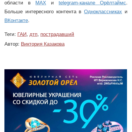
области в
MAX
и
telegram-канале Орёлтаймс
.
Больше интересного контента в
Одноклассниках
и
ВКонтакте
.
Теги:
ГАИ
,
дтп
,
пострадавший
Автор:
Виктория Казакова