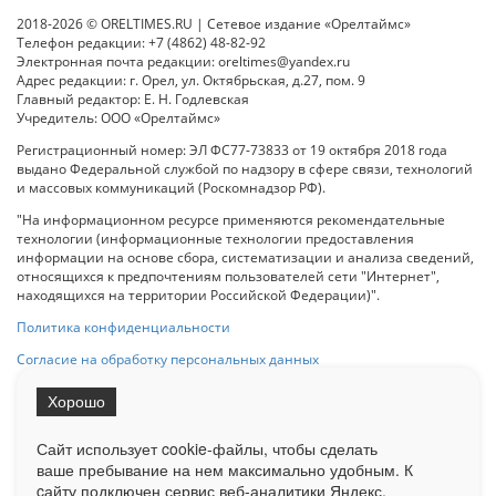
2018-2026 © ORELTIMES.RU | Сетевое издание «Орелтаймс»
Телефон редакции: +7 (4862) 48-82-92
Электронная почта редакции: oreltimes@yandex.ru
Адрес редакции: г. Орел, ул. Октябрьская, д.27, пом. 9
Главный редактор: Е. Н. Годлевская
Учредитель: ООО «Орелтаймс»
Регистрационный номер: ЭЛ ФС77-73833 от 19 октября 2018 года
выдано Федеральной службой по надзору в сфере связи, технологий
и массовых коммуникаций (Роскомнадзор РФ).
"На информационном ресурсе применяются рекомендательные
технологии (информационные технологии предоставления
информации на основе сбора, систематизации и анализа сведений,
относящихся к предпочтениям пользователей сети "Интернет",
находящихся на территории Российской Федерации)".
Политика конфиденциальности
Согласие на обработку персональных данных
Хорошо
При использовании любого материала с данного сайта гипер-ссылка
на Сетевое издание «ОрелТаймс» обязательна.
Сайт использует cookie-файлы, чтобы сделать
ваше пребывание на нем максимально удобным. К
cайту подключен сервис веб-аналитики Яндекс.
Ограниченная статистика посещаемости доступна на сайте