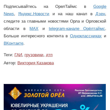
Подписывайтесь на ОрелТаймс в
Google
News
,
Яндекс.Новости
и на наш канал в
Дзен
,
следите за главными новостями Орла и Орловской
области в
MAX
и
telegram-канале Орёлтаймс
.
Больше интересного контента в
Одноклассниках
и
ВКонтакте
.
Теги:
ГАИ
,
грузовики
,
дтп
Автор:
Виктория Казакова