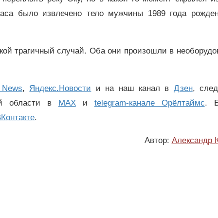
часа было извлечено тело мужчины 1989 года рожден
акой трагичный случай. Оба они произошли в необоруд
 News
,
Яндекс.Новости
и на наш канал в
Дзен
, сле
ой области в
MAX
и
telegram-канале Орёлтаймс
. 
Контакте
.
Автор:
Александр 