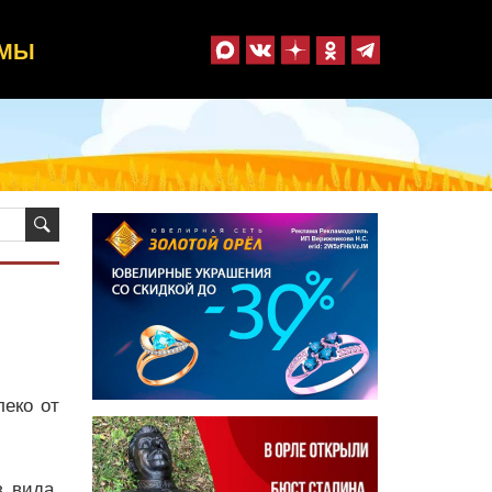
ММЫ
еко от
 вида.