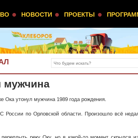
СВО
НОВОСТИ
ПРОЕКТЫ
ПРОГРА
АЛ
л мужчина
ке Ока утонул мужчина 1989 года рождения.
С России по Орловской области. Произошло всё недал
переплыть реку Оку, но в какой-то момент скрылся из