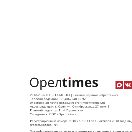
2018-2026 © ORELTIMES.RU | Сетевое издание «Орелтаймс»
Телефон редакции: +7 (4862) 48-82-92
Электронная почта редакции: oreltimes@yandex.ru
Адрес редакции: г. Орел, ул. Октябрьская, д.27, пом. 9
Главный редактор: Е. Н. Годлевская
Учредитель: ООО «Орелтаймс»
Регистрационный номер: ЭЛ ФС77-73833 от 19 октября 2018 года вы
(Роскомнадзор РФ).
"На информационном ресурсе применяются рекомендательные техно