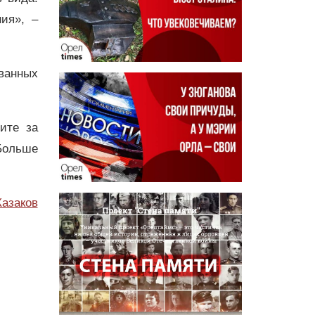
ия», –
ованных
дите за
Больше
Казаков