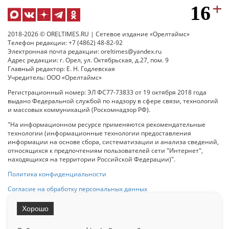
2018-2026 © ORELTIMES.RU | Сетевое издание «Орелтаймс»
Телефон редакции: +7 (4862) 48-82-92
Электронная почта редакции: oreltimes@yandex.ru
Адрес редакции: г. Орел, ул. Октябрьская, д.27, пом. 9
Главный редактор: Е. Н. Годлевская
Учредитель: ООО «Орелтаймс»
Регистрационный номер: ЭЛ ФС77-73833 от 19 октября 2018 года
выдано Федеральной службой по надзору в сфере связи, технологий
и массовых коммуникаций (Роскомнадзор РФ).
"На информационном ресурсе применяются рекомендательные
технологии (информационные технологии предоставления
информации на основе сбора, систематизации и анализа сведений,
относящихся к предпочтениям пользователей сети "Интернет",
находящихся на территории Российской Федерации)".
Политика конфиденциальности
Согласие на обработку персональных данных
Хорошо
При использовании любого материала с данного сайта гипер-ссылка
на Сетевое издание «ОрелТаймс» обязательна.