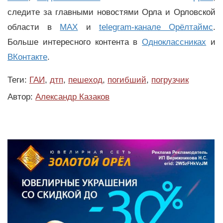
следите за главными новостями Орла и Орловской
области в
MAX
и
telegram-канале Орёлтаймс
.
Больше интересного контента в
Одноклассниках
и
ВКонтакте
.
Теги:
ГАИ
,
дтп
,
пешеход
,
погибший
,
погрузчик
Автор:
Александр Казаков