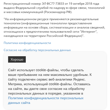
Регистрационный номер: ЭЛ ФС77-73833 от 19 октября 2018 года
выдано Федеральной службой по надзору в сфере связи, технологий
и массовых коммуникаций (Роскомнадзор РФ).
"На информационном ресурсе применяются рекомендательные
технологии (информационные технологии предоставления
информации на основе сбора, систематизации и анализа сведений,
относящихся к предпочтениям пользователей сети "Интернет",
находящихся на территории Российской Федерации)".
Политика конфиденциальности
Согласие на обработку персональных данных
Хорошо
При использовании любого материала с данного сайта гипер-ссылка
на Сетевое издание «ОрелТаймс» обязательна.
Сайт использует cookie-файлы, чтобы сделать
ваше пребывание на нем максимально удобным. К
cайту подключен сервис веб-аналитики Яндекс.
Ограниченная статистика посещаемости доступна на сайте
Метрика, использующий cookie-файлы. Оставаясь
Liveinternet.ru
. Подробная статистика для рекламодателей по запросу
на сайте, вы даете свое согласие на обработку
у менеджера.
персональных данных в порядке, указанном в
Реклама
Документы
О нас
Контакты
Политике конфиденциальности персональных
данных сайта