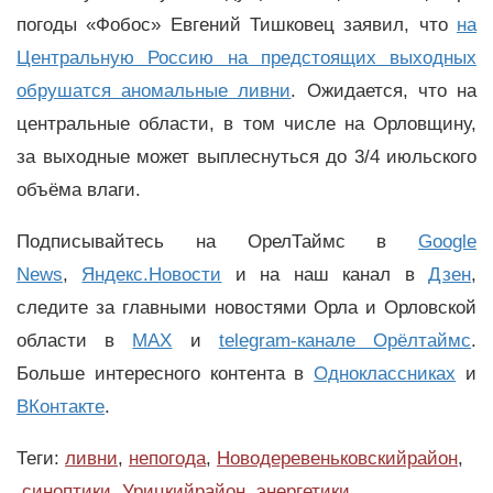
погоды «Фобос» Евгений Тишковец заявил, что
на
Центральную Россию на предстоящих выходных
обрушатся аномальные ливни
. Ожидается, что на
центральные области, в том числе на Орловщину,
за выходные может выплеснуться до 3/4 июльского
объёма влаги.
Подписывайтесь на ОрелТаймс в
Google
News
,
Яндекс.Новости
и на наш канал в
Дзен
,
следите за главными новостями Орла и Орловской
области в
MAX
и
telegram-канале Орёлтаймс
.
Больше интересного контента в
Одноклассниках
и
ВКонтакте
.
Теги:
ливни
,
непогода
,
Новодеревеньковскийрайон
,
синоптики
,
Урицкийрайон
,
энергетики