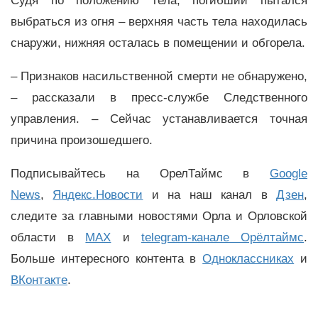
Судя по положению тела, погибший пытался
выбраться из огня – верхняя часть тела находилась
снаружи, нижняя осталась в помещении и обгорела.
– Признаков насильственной смерти не обнаружено,
– рассказали в пресс-службе Следственного
управления. – Сейчас устанавливается точная
причина произошедшего.
Подписывайтесь на ОрелТаймс в
Google
News
,
Яндекс.Новости
и на наш канал в
Дзен
,
следите за главными новостями Орла и Орловской
области в
MAX
и
telegram-канале Орёлтаймс
.
Больше интересного контента в
Одноклассниках
и
ВКонтакте
.