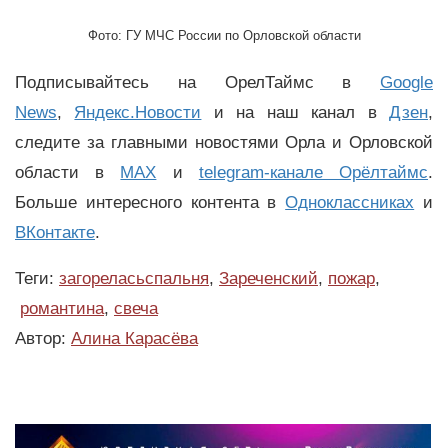
Фото: ГУ МЧС России по Орловской области
Подписывайтесь на ОрелТаймс в
Google
News
,
Яндекс.Новости
и на наш канал в
Дзен
,
следите за главными новостями Орла и Орловской
области в
MAX
и
telegram-канале Орёлтаймс
.
Больше интересного контента в
Одноклассниках
и
ВКонтакте
.
Теги:
загореласьспальня
,
Зареченский
,
пожар
,
романтина
,
свеча
Автор:
Алина Карасёва