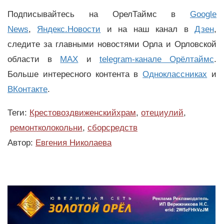
Подписывайтесь на ОрелТаймс в
Google
News
,
Яндекс.Новости
и на наш канал в
Дзен
,
следите за главными новостями Орла и Орловской
области в
MAX
и
telegram-канале Орёлтаймс
.
Больше интересного контента в
Одноклассниках
и
ВКонтакте
.
Теги:
Крестовоздвиженскийхрам
,
отециулий
,
ремонтколокольни
,
сборсредств
Автор:
Евгения Николаева