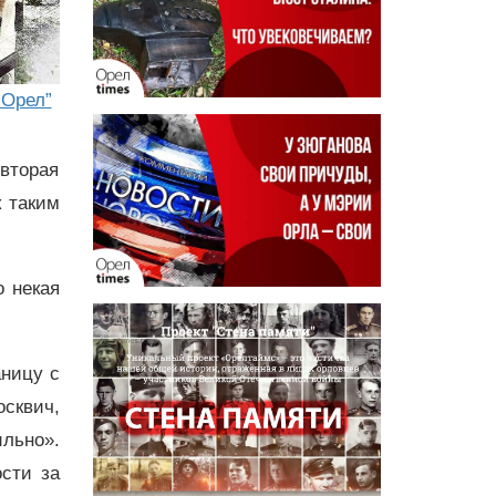
-Орел”
вторая
 таким
о некая
аницу с
осквич,
льно».
ости за