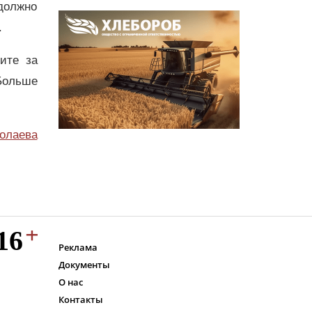
должно
.
дите за
Больше
олаева
Реклама
Документы
О нас
Контакты