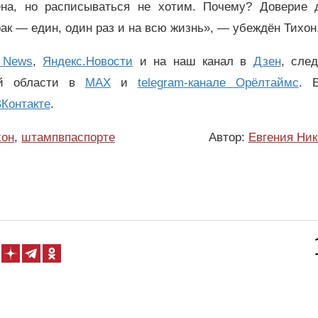
на, но расписываться не хотим. Почему? Доверие 
ак — един, один раз и на всю жизнь», — убеждён Тихон
 News
,
Яндекс.Новости
и на наш канал в
Дзен
, сле
ой области в
MAX
и
telegram-канале Орёлтаймс
. 
Контакте
.
хон
,
штампвпаспорте
Автор:
Евгения Ник