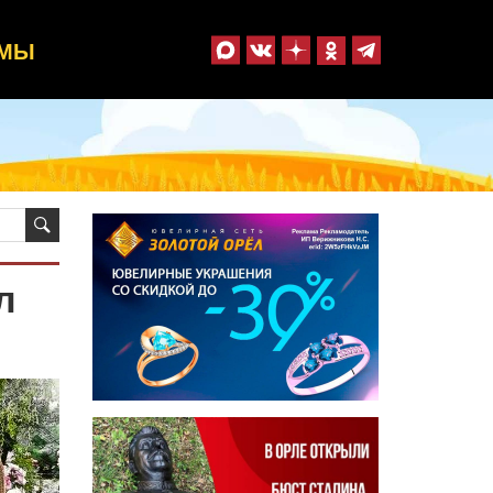
ММЫ
л