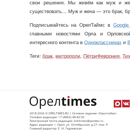
свои решения. Мы живём как муж и же
существовать… Муж и жена — это брак, бр
Подписывайтесь на ОрелТаймс в
Google
главными новостями Орла и Орловск
интересного контента в
Одноклассниках
и
В
Теги:
брак
,
митрополи
,
ПётриФеврония
,
Ти
2018-2026 © ORELTIMES.RU | Сетевое издание «Орелтаймс»
Телефон редакции: +7 (4862) 48-82-92
Электронная почта редакции: oreltimes@yandex.ru
Адрес редакции: г. Орел, ул. Октябрьская, д.27, пом. 9
Главный редактор: Е. Н. Годлевская